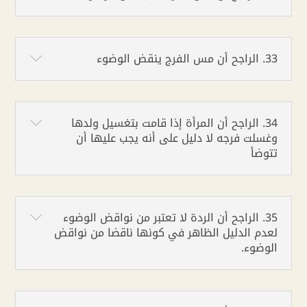
33. الراجح أن مس الفرج ينقض الوضوء
34. الراجح أن المرأة إذا قامت بتغسيل ولدها
وغسلت فرجه لا دليل على أنه يجب عليها أن
تتوضأ
35. الراجح أن الردة لا تعتبر من نواقض الوضوء
لعدم الدليل الظاهر في كونها ناقضا من نواقض
الوضوء.