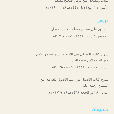
فوائد ومسائل من درس صحيح مسلم
الأثنين ۲۱ ربيع الأول ۱٤٤۱هـ ۱۸-۱۱-۲۰۱۹م
دروس
التعليق على صحيح مسلم_ كتاب الايمان
الخميس ۳ رجب ۱٤٤۱هـ ۲۷-۲-۲۰۲۰م
شرح كتاب: المنتقى في الأحكام الشرعية من كلام
خير البرية لابن تيمية الجد
السبت ۲۷ صفر ۱٤٤۱هـ ۲٦-۱۰-۲۰۱۹م
شرح كتاب الأصول من علم الأصول للعلامة ابن
عثيمين رحمه الله
الثلاثاء ۲۸ ذو الحجة ۱٤۳۸هـ ۱۹-۹-۲۰۱۷م
تصنيفات