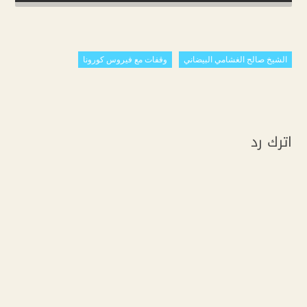
الشيخ صالح الغشامي البيضاني
وقفات مع فيروس كورونا
اترك رد