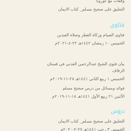
وقفات مع كورونا
التعليق على صحيح مسلم_ كتاب الايمان
فتاوى
فتاوى الصيام وزكاة الفطر وصلاة العيدين
الخميس ۱۰ رمضان ۱٤٤۲هـ ۲۲-٤-۲۰۲۱م
بيان فتوى الشيخ عبدالرحمن العدني في فستان
الزفاف
الخميس ۱ ربيع الثاني ۱٤٤۱هـ ۲۸-۱۱-۲۰۱۹م
فوائد ومسائل من درس صحيح مسلم
الأثنين ۲۱ ربيع الأول ۱٤٤۱هـ ۱۸-۱۱-۲۰۱۹م
دروس
التعليق على صحيح مسلم_ كتاب الايمان
الخميس ۳ رجب ۱٤٤۱هـ ۲۷-۲-۲۰۲۰م