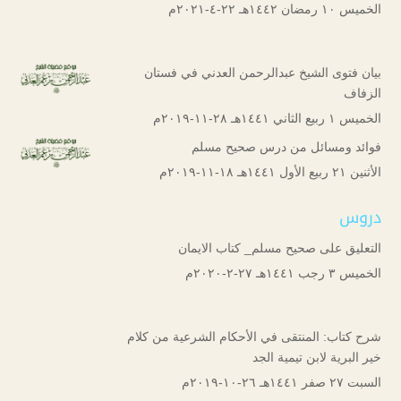
الخميس ۱۰ رمضان ۱٤٤۲هـ ۲۲-٤-۲۰۲۱م
بيان فتوى الشيخ عبدالرحمن العدني في فستان
الزفاف
الخميس ۱ ربيع الثاني ۱٤٤۱هـ ۲۸-۱۱-۲۰۱۹م
فوائد ومسائل من درس صحيح مسلم
الأثنين ۲۱ ربيع الأول ۱٤٤۱هـ ۱۸-۱۱-۲۰۱۹م
دروس
التعليق على صحيح مسلم_ كتاب الايمان
الخميس ۳ رجب ۱٤٤۱هـ ۲۷-۲-۲۰۲۰م
شرح كتاب: المنتقى في الأحكام الشرعية من كلام
خير البرية لابن تيمية الجد
السبت ۲۷ صفر ۱٤٤۱هـ ۲٦-۱۰-۲۰۱۹م