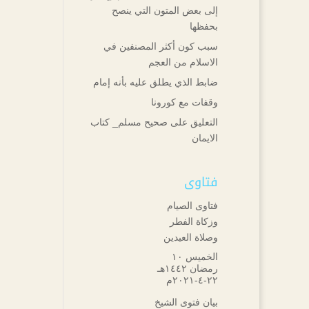
إلى بعض المتون التي ينصح
بحفظها
سبب كون أكثر المصنفين في
الاسلام من العجم
ضابط الذي يطلق عليه بأنه إمام
وقفات مع كورونا
التعليق على صحيح مسلم_ كتاب
الايمان
فتاوى
فتاوى الصيام
وزكاة الفطر
وصلاة العيدين
الخميس ۱۰
رمضان ۱٤٤۲هـ
۲۲-٤-۲۰۲۱م
بيان فتوى الشيخ