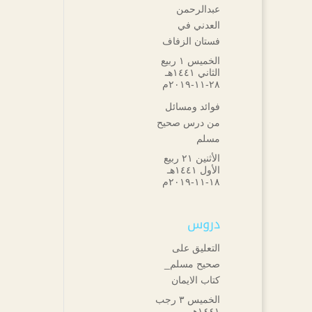
عبدالرحمن
العدني في
فستان الزفاف
الخميس ۱ ربيع
الثاني ۱٤٤۱هـ
۲۸-۱۱-۲۰۱۹م
فوائد ومسائل
من درس صحيح
مسلم
الأثنين ۲۱ ربيع
الأول ۱٤٤۱هـ
۱۸-۱۱-۲۰۱۹م
دروس
التعليق على
صحيح مسلم_
كتاب الايمان
الخميس ۳ رجب
۱٤٤۱هـ