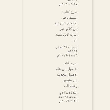
۲۷-۲-۲۰۲۰م
شرح كتاب:
المنتقى في
الأحكام الشرعية
من كلام خير
البرية لابن تيمية
الجد
السبت ۲۷ صفر
۱٤٤۱هـ
۲٦-۱۰-۲۰۱۹م
شرح كتاب
الأصول من علم
الأصول للعلامة
ابن عثيمين
رحمه الله
الثلاثاء ۲۸ ذو
الحجة ۱٤۳۸هـ
۱۹-۹-۲۰۱۷م