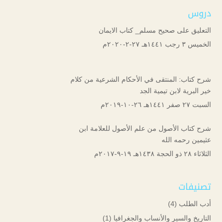
دروس
التعليق على صحيح مسلم_ كتاب الايمان
الخميس ۳ رجب ۱٤٤۱هـ ۲۷-۲-۲۰۲۰م
شرح كتاب: المنتقى في الأحكام الشرعية من كلام
خير البرية لابن تيمية الجد
السبت ۲۷ صفر ۱٤٤۱هـ ۲٦-۱۰-۲۰۱۹م
شرح كتاب الأصول من علم الأصول للعلامة ابن
عثيمين رحمه الله
الثلاثاء ۲۸ ذو الحجة ۱٤۳۸هـ ۱۹-۹-۲۰۱۷م
تصنيفات
أدب الطلب
(4)
التاريخ والسير والأنساب والجغرافيا
(1)