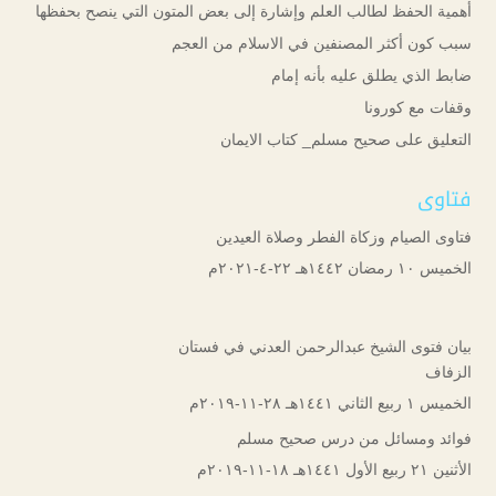
أهمية الحفظ لطالب العلم وإشارة إلى بعض المتون التي ينصح بحفظها
سبب كون أكثر المصنفين في الاسلام من العجم
ضابط الذي يطلق عليه بأنه إمام
وقفات مع كورونا
التعليق على صحيح مسلم_ كتاب الايمان
فتاوى
فتاوى الصيام وزكاة الفطر وصلاة العيدين
الخميس ۱۰ رمضان ۱٤٤۲هـ ۲۲-٤-۲۰۲۱م
بيان فتوى الشيخ عبدالرحمن العدني في فستان
الزفاف
الخميس ۱ ربيع الثاني ۱٤٤۱هـ ۲۸-۱۱-۲۰۱۹م
فوائد ومسائل من درس صحيح مسلم
الأثنين ۲۱ ربيع الأول ۱٤٤۱هـ ۱۸-۱۱-۲۰۱۹م