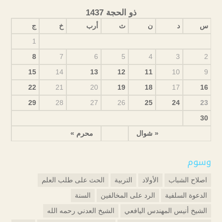
ذو الحجة 1437
س
د
ن
ث
أرب
خ
ج
1
8
7
6
5
4
3
2
15
14
13
12
11
10
9
22
21
20
19
18
17
16
29
28
27
26
25
24
23
30
« شوال
محرم »
وسوم
اصلاح الشباب
الأولاد
التربية
الحث على طلب العلم
الدعوة السلفية
الرد على المخالفين
السنة
الشيخ أنيس المهندس اليافعي
الشيخ العدني رحمه الله