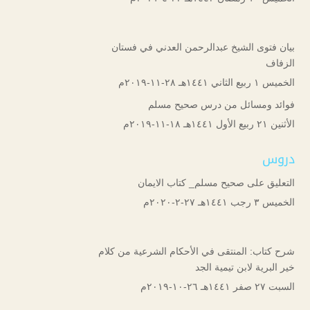
بيان فتوى الشيخ عبدالرحمن العدني في فستان
الزفاف
الخميس ۱ ربيع الثاني ۱٤٤۱هـ ۲۸-۱۱-۲۰۱۹م
فوائد ومسائل من درس صحيح مسلم
الأثنين ۲۱ ربيع الأول ۱٤٤۱هـ ۱۸-۱۱-۲۰۱۹م
دروس
التعليق على صحيح مسلم_ كتاب الايمان
الخميس ۳ رجب ۱٤٤۱هـ ۲۷-۲-۲۰۲۰م
شرح كتاب: المنتقى في الأحكام الشرعية من كلام
خير البرية لابن تيمية الجد
السبت ۲۷ صفر ۱٤٤۱هـ ۲٦-۱۰-۲۰۱۹م