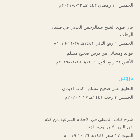
الخميس ۱۰ رمضان ۱٤٤۲هـ ۲۲-٤-۲۰۲۱م
بيان فتوى الشيخ عبدالرحمن العدني في فستان
الزفاف
الخميس ۱ ربيع الثاني ۱٤٤۱هـ ۲۸-۱۱-۲۰۱۹م
فوائد ومسائل من درس صحيح مسلم
الأثنين ۲۱ ربيع الأول ۱٤٤۱هـ ۱۸-۱۱-۲۰۱۹م
دروس
التعليق على صحيح مسلم_ كتاب الايمان
الخميس ۳ رجب ۱٤٤۱هـ ۲۷-۲-۲۰۲۰م
شرح كتاب: المنتقى في الأحكام الشرعية من كلام
خير البرية لابن تيمية الجد
السبت ۲۷ صفر ۱٤٤۱هـ ۲٦-۱۰-۲۰۱۹م