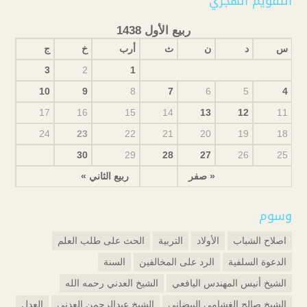
التقويم الهجري
ربيع الأول 1438
س
د
ن
ث
أرب
خ
ج
3
2
1
10
9
8
7
6
5
4
17
16
15
14
13
12
11
24
23
22
21
20
19
18
30
29
28
27
26
25
« صفر
ربيع الثاني »
وسوم
اصلاح الشباب
الأولاد
التربية
الحث على طلب العلم
الدعوة السلفية
الرد على المخالفين
السنة
الشيخ أنيس المهندس اليافعي
الشيخ العدني رحمه الله
الشيخ صالح الغشامي البيضاني
الشيخ عبدالرحمن العدني
العدل