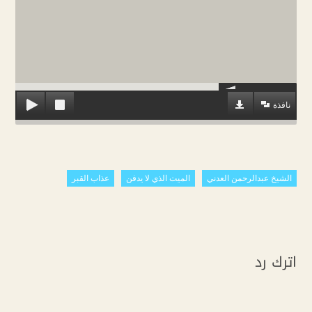
نافذة
الشيخ عبدالرحمن العدني
الميت الذي لا يدفن
عذاب القبر
اترك رد