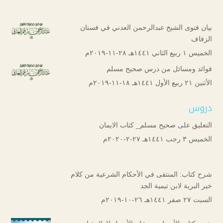
بيان فتوى الشيخ عبدالرحمن العدني في فستان
الزفاف
الخميس ۱ ربيع الثاني ۱٤٤۱هـ ۲۸-۱۱-۲۰۱۹م
فوائد ومسائل من درس صحيح مسلم
الأثنين ۲۱ ربيع الأول ۱٤٤۱هـ ۱۸-۱۱-۲۰۱۹م
دروس
التعليق على صحيح مسلم_ كتاب الايمان
الخميس ۳ رجب ۱٤٤۱هـ ۲۷-۲-۲۰۲۰م
شرح كتاب: المنتقى في الأحكام الشرعية من كلام
خير البرية لابن تيمية الجد
السبت ۲۷ صفر ۱٤٤۱هـ ۲٦-۱۰-۲۰۱۹م