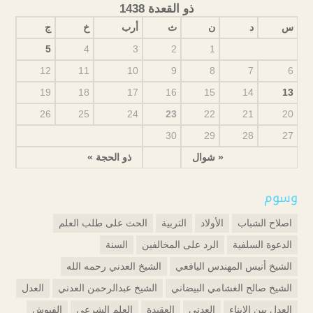
ذو القعدة 1438
س
د
ن
ث
أرب
خ
ج
5
4
3
2
1
12
11
10
9
8
7
6
19
18
17
16
15
14
13
26
25
24
23
22
21
20
30
29
28
27
« شوال
ذو الحجة »
وسوم
اصلاح الشباب
الأولاد
التربية
الحث على طلب العلم
الدعوة السلفية
الرد على المخالفين
السنة
الشيخ أنيس المهندس اليافعي
الشيخ العدني رحمه الله
الشيخ صالح الغشامي البيضاني
الشيخ عبدالرحمن العدني
العدل
العدل بين الابناء
العدني
العقيدة
العلم الشرعي
الفيوش